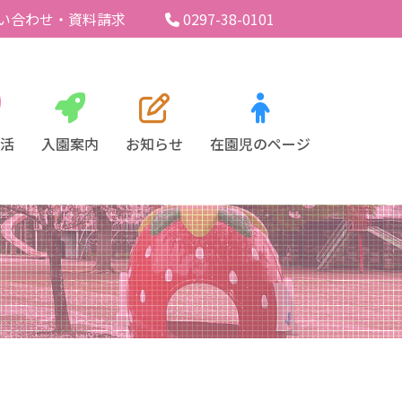
い合わせ・資料請求
0297-38-0101
活
入園案内
お知らせ
在園児のページ
標
行事
入園案内・料金
一日
よくある質問