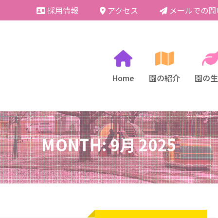
採用情報
アクセス
メールでの問
Home
園の紹介
園の生
教育・保育理念、目
年間
MONTH:
9月 2025
園の歴史
園の
施設紹介