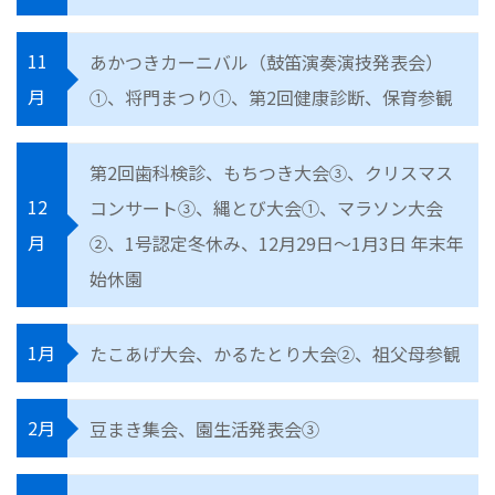
11
あかつきカーニバル（鼓笛演奏演技発表会）
月
①、将門まつり①、第2回健康診断、保育参観
第2回歯科検診、もちつき大会③、クリスマス
12
コンサート③、縄とび大会①、マラソン大会
月
②、1号認定冬休み、12月29日〜1月3日 年末年
始休園
1月
たこあげ大会、かるたとり大会②、祖父母参観
2月
豆まき集会、園生活発表会③