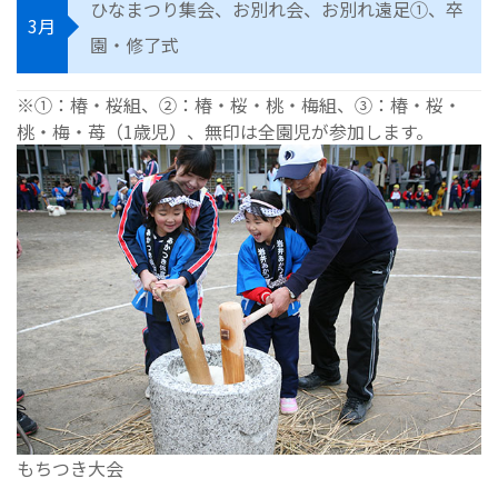
ひなまつり集会、お別れ会、お別れ遠足①、卒
3月
園・修了式
※①：椿・桜組、②：椿・桜・桃・梅組、③：椿・桜・
桃・梅・苺（1歳児）、無印は全園児が参加します。
もちつき大会