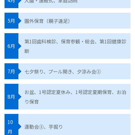
4月
入園・進級式、家庭訪問
5月
園外保育（親子遠足）
第1回歯科検診、保育参観・総会、第1回健康診
6月
断
7月
七夕祭り、プール開き、夕涼み会③
お盆、1号認定夏休み、1号認定夏期保育、お泊
8月
り保育
10
運動会③、芋掘り
月